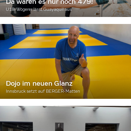
Da waren es nur noch 479!
U18: Wögerer lässt Guayaquil aus
Dojo im neuen Glanz
Innsbruck setzt auf BERGER-Matten