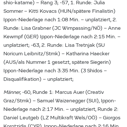
shio-katame) – Rang 3; -57, 1. Runde: Julia
Sommer – Kitti Kovacs (HUN/spätere Finalistin)
Ippon-Niederlage nach 1:08 Min. – unplatziert, 2.
Runde: Lisa Grabner (JC Wimpassing/NÖ) – Anne
Kewmpf (GER) Ippon-Niederlage nach 2:15 Min. –
unplatziert; -63, 2. Runde: Lisa Tretnjak (SU
Noricum Leibnitz/Stmk) – Katharina Haecker
(AUS/als Nummer 1 gesetzt, spätere Siegerin)
Ippon-Niederlage nach 3:35 Min. (3 Shidos –
Disqualifikation) – unplatziert;
Männer,
-60, Runde 1: Marcus Auer (Creativ
Graz/Stmk) – Samuel Waizenegger (SUI), Ippon-
Niederlage nach 2:17 Min. – unplatziert, Runde 2:
Daniel Leutgeb (LZ Multikraft Wels/OÖ) – Giorgos
Korotzidis (CYP), Ippon-Niederlage nach 2:16 Min.