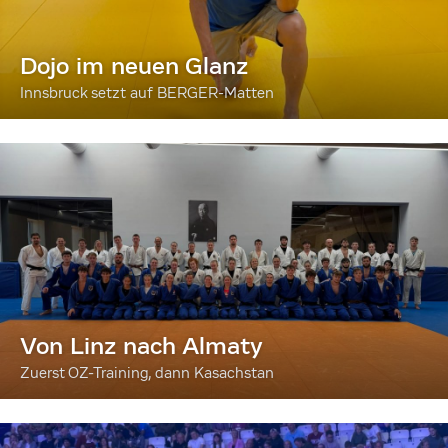
Dojo im neuen Glanz
Innsbruck setzt auf BERGER-Matten
Von Linz nach Almaty
Zuerst OZ-Training, dann Kasachstan