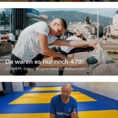
Da waren es nur noch 479!
U18-WM: Selina Wögerer lässt Guayaquil aus