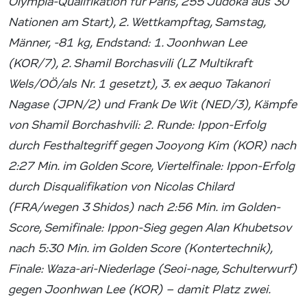
Olympia-Qualifikation für Paris, 255 Judoka aus 30
Nationen am Start), 2. Wettkampftag, Samstag,
Männer, -81 kg, Endstand: 1. Joonhwan Lee
(KOR/7), 2. Shamil Borchasvili (LZ Multikraft
Wels/OÖ/als Nr. 1 gesetzt), 3. ex aequo Takanori
Nagase (JPN/2) und Frank De Wit (NED/3), Kämpfe
von Shamil Borchashvili: 2. Runde: Ippon-Erfolg
durch Festhaltegriff gegen Jooyong Kim (KOR) nach
2:27 Min. im Golden Score, Viertelfinale: Ippon-Erfolg
durch Disqualifikation von Nicolas Chilard
(FRA/wegen 3 Shidos) nach 2:56 Min. im Golden-
Score, Semifinale: Ippon-Sieg gegen Alan Khubetsov
nach 5:30 Min. im Golden Score (Kontertechnik),
Finale: Waza-ari-Niederlage (Seoi-nage, Schulterwurf)
gegen Joonhwan Lee (KOR) – damit Platz zwei.