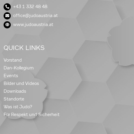
+43 1 332 48 48
office@judoaustria.at
www.judoaustria.at
QUICK LINKS
Vorstand
Dan-Kollegium
Events
Bilder und Videos
Downloads
Standorte
Was ist Judo?
Für Respekt und Sicherheit