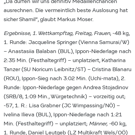
„Da dürfen wir uns definitiv Medaillenchancen
ausrechnen. Die vermeintlich beste Auslosung hat
sicher Shamil“, glaubt Markus Moser.
Ergebnisse, 1. Wettkampftag, Freitag, Frauen
, -48 kg,
1. Runde: Jacqueline Springer (Vienna Samurai/W)
– Anastasiia Balaban (BUL), Ippon-Niederlage nach
2:35 Min. (Festhaltegriff) – unplatziert, Katharina
Tanzer (SU Noricum Leibnitz/ST) – Cristina Blanaru
(ROU), Ippon-Sieg nach 3:02 Min. (Uchi-mata), 2.
Runde: Ippon-Niederlage gegen Andrea Stojadinov
(SRB/8, 1:09 Min., Würgetechnik) – vorzeitig out;
-57, 1. R.: Lisa Grabner (JC Wimpassing/NÖ) –
Ivelina Ilieva (BUL), Ippon-Niederlage nach 1:21
Min. (Festhaltegriff) – unplatziert;
Männer,
-60 kg,
1. Runde, Daniel Leutgeb (LZ Multikraft Wels/OÖ)