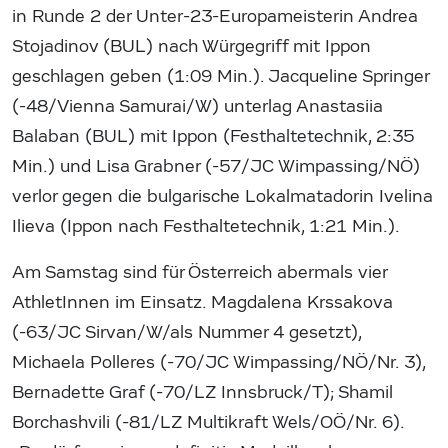
in Runde 2 der Unter-23-Europameisterin Andrea
Stojadinov (BUL) nach Würgegriff mit Ippon
geschlagen geben (1:09 Min.). Jacqueline Springer
(-48/Vienna Samurai/W) unterlag Anastasiia
Balaban (BUL) mit Ippon (Festhaltetechnik, 2:35
Min.) und Lisa Grabner (-57/JC Wimpassing/NÖ)
verlor gegen die bulgarische Lokalmatadorin Ivelina
Ilieva (Ippon nach Festhaltetechnik, 1:21 Min.).
Am Samstag sind für Österreich abermals vier
AthletInnen im Einsatz. Magdalena Krssakova
(-63/JC Sirvan/W/als Nummer 4 gesetzt),
Michaela Polleres (-70/JC Wimpassing/NÖ/Nr. 3),
Bernadette Graf (-70/LZ Innsbruck/T); Shamil
Borchashvili (-81/LZ Multikraft Wels/OÖ/Nr. 6).