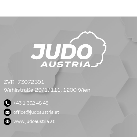
ZVR: 73072391
Wehlistraße 29/1/111, 1200 Wien
+43 1 332 48 48
office@judoaustria.at
www.judoaustria.at