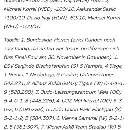
Abramov +100/10; David Naji (HUN) -60/10,
Michael Korrel (NED) -100/10, Aleksandar Seslic
+100/10, David Naji (HUN) -60/10, Michael Korrel
(NED) -100/10.
Tabelle 1. Bundesliga, Herren (zwei Runden noch
ausständig, die ersten vier Teams qualifizieren sich
fürs Final-Four am 30. November in Gmunden): 1.
ESV Sanjindo Bischofshofen (S) 6 Kämpfe, 4 Siege,
1 Remis, 1 Niederlage, 9 Punkte, Unterwertung:
542:271, 2. Allianz Kukla Galaxy Tigers (W) 6-4-1-1,
9 (528:288), 3. Judo-Leistungszentrum Wels (OÖ)
5-4-0-1, 8 (448:225), 4. UJZ Mühlviertel (OÖ) 5-3-
0-2, 6 (391:288), 5. Judo Union Raiki Flachgau (S)
5-2-1-2, 5 (384:307), 6. Vienna Samurai (W) 5-2-1-
2, 5 (381:307), 7. Wiener Askö Team Stadlau (W) 5-