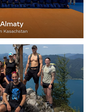
 Almaty
nn Kasachstan