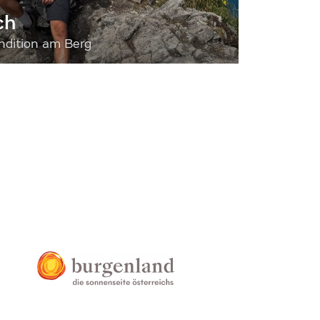
ch
dition am Berg