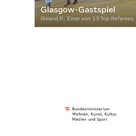
Glasgow-Gastspiel
Roland P.: Einer von 13 Top-Referees