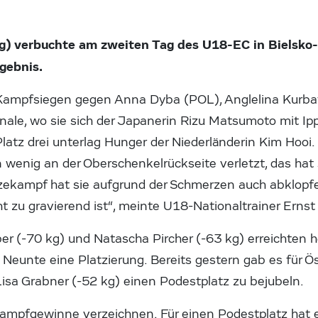
g) verbuchte am zweiten Tag des U18-EC in Bielsko
gebnis.
 Kampfsiegen gegen Anna Dyba (POL), Anglelina Kurba
finale, wo sie sich der Japanerin Rizu Matsumoto mit 
atz drei unterlag Hunger der Niederländerin Kim Hooi. 
in wenig an der Oberschenkelrückseite verletzt, das ha
nzekampf hat sie aufgrund der Schmerzen auch abklopfe
ht zu gravierend ist“, meinte U18-Nationaltrainer Ernst
r (-70 kg) und Natascha Pircher (-63 kg) erreichten 
Neunte eine Platzierung. Bereits gestern gab es für Ö
isa Grabner (-52 kg) einen Podestplatz zu bejubeln.
Kampfgewinne verzeichnen. Für einen Podestplatz hat