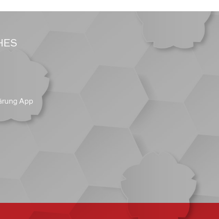
HES
ärung App