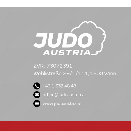
ZVR: 73072391
Wehlistraße 29/1/111, 1200 Wien
+43 1 332 48 48
office@judoaustria.at
www.judoaustria.at