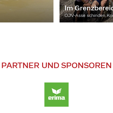
Im Grenzberei
ÖJV-Asse schinden Kon
PARTNER UND SPONSOREN