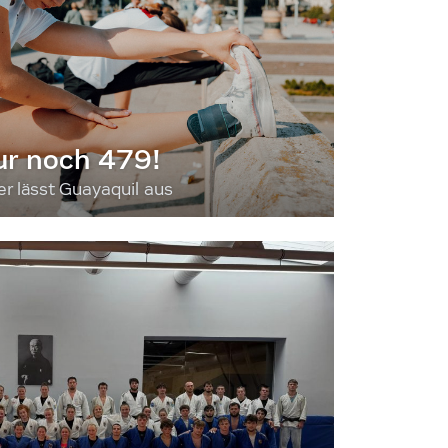
ur noch 479!
 lässt Guayaquil aus