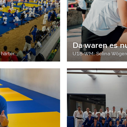
Da waren es n
härter...
U18-WM: Selina Wögerer