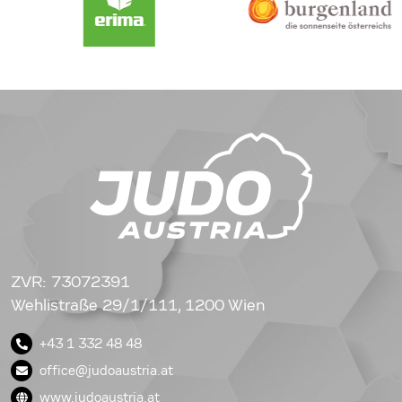
ZVR: 73072391
Wehlistraße 29/1/111, 1200 Wien
+43 1 332 48 48
office@judoaustria.at
www.judoaustria.at