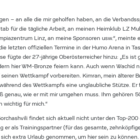
en – an alle die mir geholfen haben, an die Verbandssp
tab für die tägliche Arbeit, an meinen Heimklub LZ Mul
mpiazentrum Linz, an meine Sponsoren usw.“, meinte ei
 die letzten offiziellen Termine in der Humo Arena in Ta
 fügte der 27-jährige Oberösterreicher hinzu: „Es ist g
ern hier WM-Bronze feiern kann. Auch wenn Wachid ni
f seinen Wettkampf vorbereiten. Kimran, mein älterer Br
während des Wettkampfs eine unglaubliche Stütze. Er 
iß genau, wie er mit mir umgehen muss. Ihm gehören 50
ch wichtig für mich.“
orchashvili findet sich aktuell nicht unter den Top-200 
g er als Trainingspartner (für das gesamte, zehnköpfi
 sich extra Urlaub genommen, um hier sein zu können. 