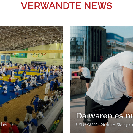
VERWANDTE NEWS
Da waren es n
härter...
U18-WM: Selina Wögerer