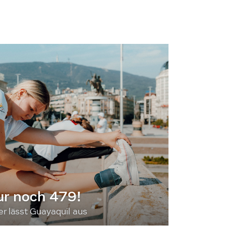
ur noch 479!
 lässt Guayaquil aus