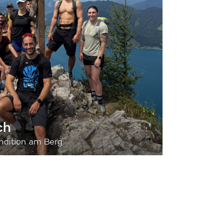
ch
dition am Berg