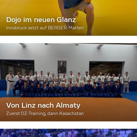
Dojo im neuen Glanz
Innsbruck setzt auf BERGER-Matten
Von Linz nach Almaty
Zuerst OZ-Training, dann Kasachstan