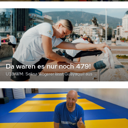
Da waren es nur noch 479!
U18-WM: Selina Wögerer lässt Guayaquil aus