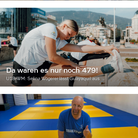
Da waren es nur noch 479!
U18-WM: Selina Wögerer lässt Guayaquil aus