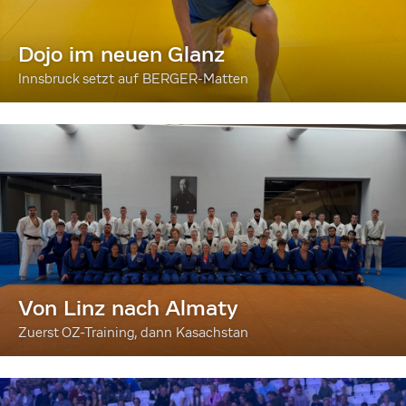
Dojo im neuen Glanz
Innsbruck setzt auf BERGER-Matten
Von Linz nach Almaty
Zuerst OZ-Training, dann Kasachstan