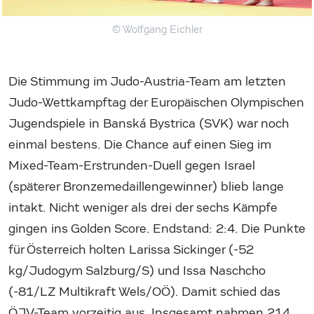
© Wolfgang Eichler
Die Stimmung im Judo-Austria-Team am letzten
Judo-Wettkampftag der Europäischen Olympischen
Jugendspiele in Banská Bystrica (SVK) war noch
einmal bestens. Die Chance auf einen Sieg im
Mixed-Team-Erstrunden-Duell gegen Israel
(späterer Bronzemedaillengewinner) blieb lange
intakt. Nicht weniger als drei der sechs Kämpfe
gingen ins Golden Score. Endstand: 2:4. Die Punkte
für Österreich holten Larissa Sickinger (-52
kg/Judogym Salzburg/S) und Issa Naschcho
(-81/LZ Multikraft Wels/OÖ). Damit schied das
ÖJV-Team vorzeitig aus. Insgesamt nahmen 214