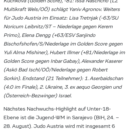
Kuchkova (Golden Score), -81: Issa Naschcho (LZ
Multikraft Wels/OÖ) schlägt Yaniv Agronov. Weiters
für Judo Austria im Einsatz: Lisa Tretnjak (-63/SU
Noricum Leibnitz/ST – Niederlage gegen Kerem
Primo), Elena Dengg (+63/ESV Sanjindo
Bischofshofen/S/Niederlage im Golden Score gegen
Yuli Alma Mishiner), Hubert Illmer (+81/Niederlage im
Golden Score gegen Inbar Gabay), Alexander Kaserer
(Askö Bad Ischl/OÖ/Niederlage gegen Robert
Sorkin). Endstand (21 Teilnehmer): 1. Aserbaidschan
(4:0 im Finale), 2. Ukraine, 3. ex aequo Georgien und
(Österreich-Bezwinger) Israel.
Nächstes Nachwuchs-Highlight auf Unter-18-
Ebene ist die Jugend-WM in Sarajevo (BIH, 24. –
28. August). Judo Austria wird mit insgesamt 6