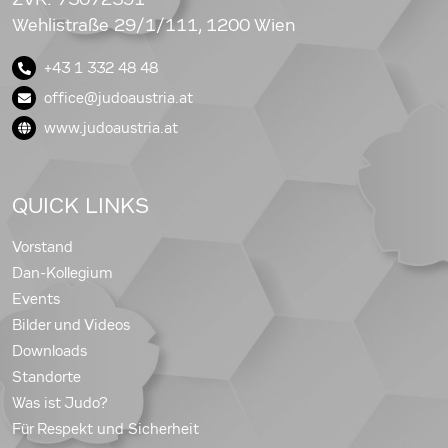
Wehlistraße 29/1/111, 1200 Wien
+43 1 332 48 48
office@judoaustria.at
www.judoaustria.at
QUICK LINKS
Vorstand
Dan-Kollegium
Events
Bilder und Videos
Downloads
Standorte
Was ist Judo?
Für Respekt und Sicherheit