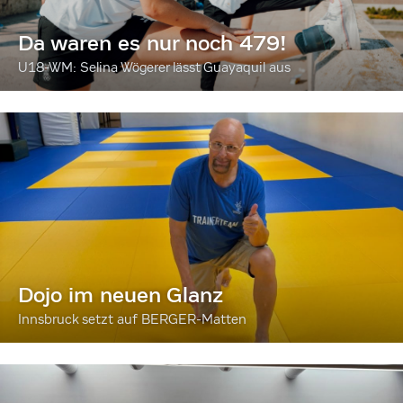
Da waren es nur noch 479!
U18-WM: Selina Wögerer lässt Guayaquil aus
Dojo im neuen Glanz
Innsbruck setzt auf BERGER-Matten