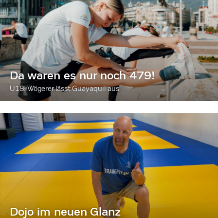
Da waren es nur noch 479!
U18: Wögerer lässt Guayaquil aus
Dojo im neuen Glanz