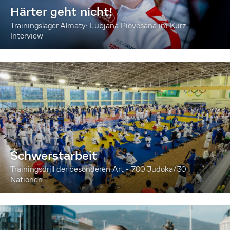
Härter geht nicht!
Trainingslager Almaty: Lubjana Piovesana im Kurz-
Interview
Schwerstarbeit
Trainingsdrill der besonderen Art - 700 Judoka/30
Nationen