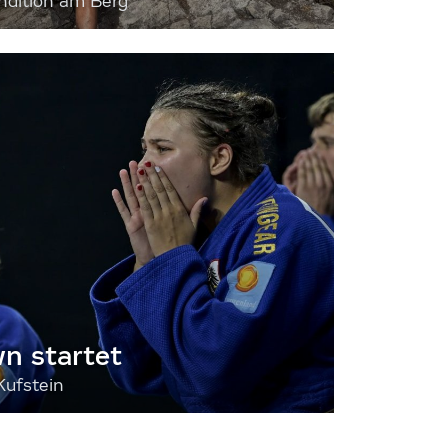
dition am Berg
 startet
Kufstein