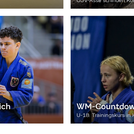
ÖJV-Asse schinden Kon
ich
WM-Countdown
U-18: Trainingskurs in 