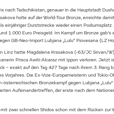
ix nach Tadschikistan, genauer in die Hauptstadt Dush
akova holte auf der World-Tour Bronze, erreichte damit 
ls einjähriger Durststrecke wieder einen Podiumsplatz
und 1.000 Euro Preisgeld. Im Kampf um Bronze gab’s e
l gegen GB-Neo-Import Lubjana „Lulu“ Piovesana (LZ 
in Linz hatte Magdalena Krssakova (-63/JC Sirvan/W)
nerin Prisca Awiti-Alcaraz mit Ippon verloren. Jetzt is
ück – exakt auf den Tag 427 Tage nach ihrem 3. Rang 
des Vorjahres. Die Ex-Vize-Europameisterin und Tokio-
ein-österreichischen Bronzekampf gegen Lubjana „Lulu“
vierten Aufeinandertreffen, der erste nach dem Nation
mit zwei schnellen Shidos schon mit dem Rücken zur 