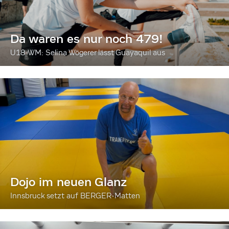
Da waren es nur noch 479!
U18-WM: Selina Wögerer lässt Guayaquil aus
Dojo im neuen Glanz
Innsbruck setzt auf BERGER-Matten