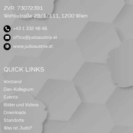
ZVR: 73072391
Wehlistraße 29/1/111, 1200 Wien
+43 1 332 48 48
office@judoaustria.at
www.judoaustria.at
QUICK LINKS
Vorstand
Dan-Kollegium
Events
Bilder und Videos
Downloads
Standorte
Was ist Judo?