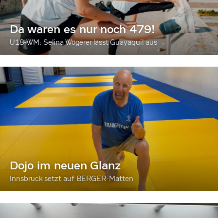
Da waren es nur noch 479!
U18-WM: Selina Wögerer lässt Guayaquil aus
Dojo im neuen Glanz
Innsbruck setzt auf BERGER-Matten