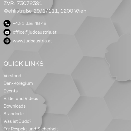
ZVR: 73072391
Wehlistraße 29/1/111, 1200 Wien
+43 1 332 48 48
office@judoaustria.at
www.judoaustria.at
QUICK LINKS
Vorstand
Dan-Kollegium
Events
Bilder und Videos
Downloads
Standorte
Was ist Judo?
Für Respekt und Sicherheit