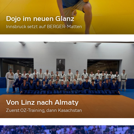
Dojo im neuen Glanz
Innsbruck setzt auf BERGER-Matten
Von Linz nach Almaty
Zuerst OZ-Training, dann Kasachstan