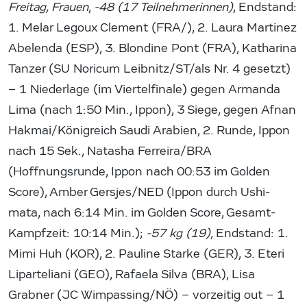
Freitag, Frauen
,
-48 (17 Teilnehmerinnen)
, Endstand:
1. Melar Legoux Clement (FRA/), 2. Laura Martinez
Abelenda (ESP), 3. Blondine Pont (FRA), Katharina
Tanzer (SU Noricum Leibnitz/ST/als Nr. 4 gesetzt)
– 1 Niederlage (im Viertelfinale) gegen Armanda
Lima (nach 1:50 Min., Ippon), 3 Siege, gegen Afnan
Hakmai/Königreich Saudi Arabien, 2. Runde, Ippon
nach 15 Sek., Natasha Ferreira/BRA
(Hoffnungsrunde, Ippon nach 00:53 im Golden
Score), Amber Gersjes/NED (Ippon durch Ushi-
mata, nach 6:14 Min. im Golden Score, Gesamt-
Kampfzeit: 10:14 Min.);
-57 kg
(19)
, Endstand: 1.
Mimi Huh (KOR), 2. Pauline Starke (GER), 3. Eteri
Liparteliani (GEO), Rafaela Silva (BRA), Lisa
Grabner (JC Wimpassing/NÖ) – vorzeitig out – 1