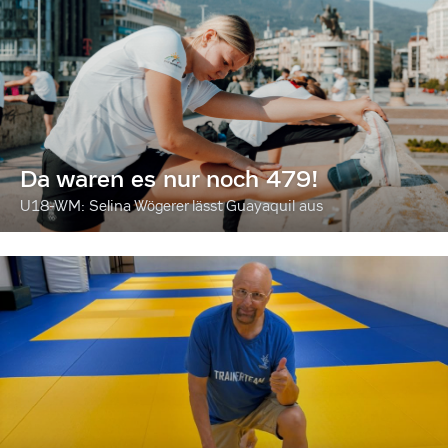
Da waren es nur noch 479!
U18-WM: Selina Wögerer lässt Guayaquil aus