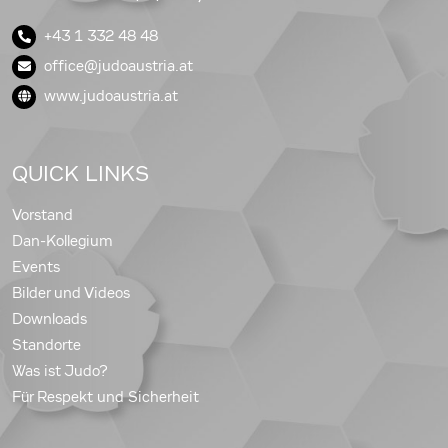
+43 1 332 48 48
office@judoaustria.at
www.judoaustria.at
QUICK LINKS
Vorstand
Dan-Kollegium
Events
Bilder und Videos
Downloads
Standorte
Was ist Judo?
Für Respekt und Sicherheit