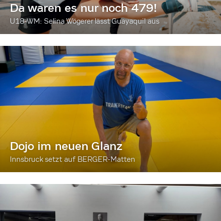
Da waren es nur noch 479!
U18-WM: Selina Wögerer lässt Guayaquil aus
Dojo im neuen Glanz
Innsbruck setzt auf BERGER-Matten