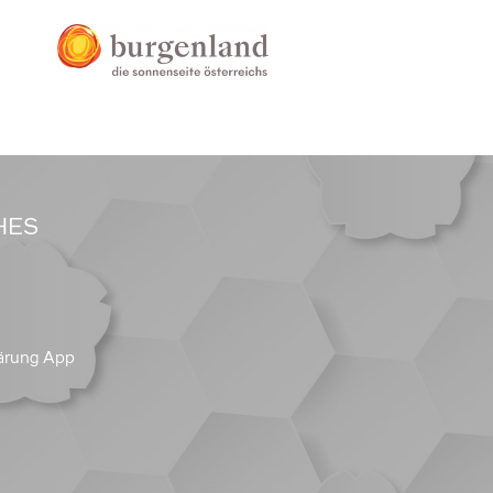
HES
ärung App