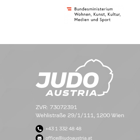
ZVR: 73072391
Wehlistraße 29/1/111, 1200 Wien
+43 1 332 48 48
office@judoaustria.at