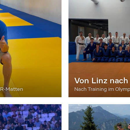
Von Linz nach
ER-Matten
Nach Training im Olymp