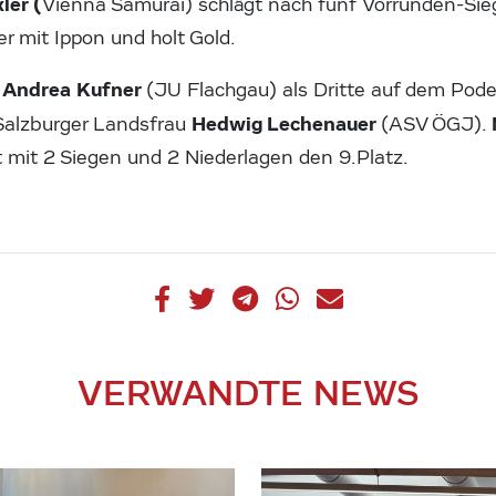
ler (
Vienna Samurai) schlägt nach fünf Vorrunden-Sieg
 mit Ippon und holt Gold.
Andrea Kufner
g
(JU Flachgau) als Dritte auf dem Podes
Hedwig Lechenauer
Salzburger Landsfrau
(ASV ÖGJ).
t mit 2 Siegen und 2 Niederlagen den 9.Platz.
VERWANDTE NEWS