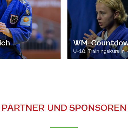
ich
WM-Countdown
U-18: Trainingskurs in 
PARTNER UND SPONSOREN