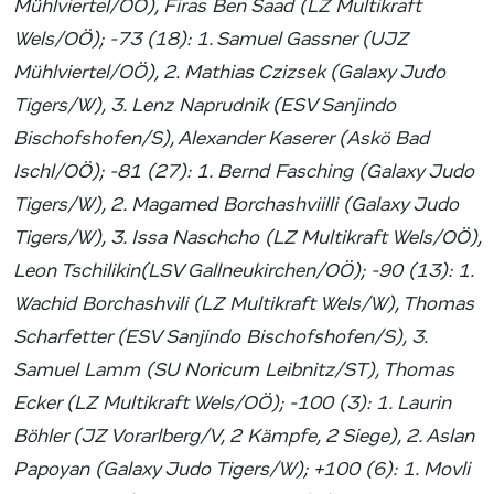
Mühlviertel/OÖ), Firas Ben Saad (LZ Multikraft
Wels/OÖ); -73 (18): 1. Samuel Gassner (UJZ
Mühlviertel/OÖ), 2. Mathias Czizsek (Galaxy Judo
Tigers/W), 3. Lenz Naprudnik (ESV Sanjindo
Bischofshofen/S), Alexander Kaserer (Askö Bad
Ischl/OÖ); -81 (27): 1. Bernd Fasching (Galaxy Judo
Tigers/W), 2. Magamed Borchashviilli (Galaxy Judo
Tigers/W), 3. Issa Naschcho (LZ Multikraft Wels/OÖ),
Leon Tschilikin(LSV Gallneukirchen/OÖ); -90 (13): 1.
Wachid Borchashvili (LZ Multikraft Wels/W), Thomas
Scharfetter (ESV Sanjindo Bischofshofen/S), 3.
Samuel Lamm (SU Noricum Leibnitz/ST), Thomas
Ecker (LZ Multikraft Wels/OÖ); -100 (3): 1. Laurin
Böhler (JZ Vorarlberg/V, 2 Kämpfe, 2 Siege), 2. Aslan
Papoyan (Galaxy Judo Tigers/W); +100 (6): 1. Movli