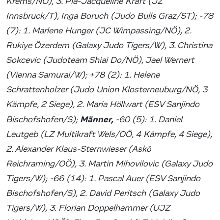
Krems/NÖ), 3. Pia-Jacqueline Kraft (JZ
Innsbruck/T), Inga Boruch (Judo Bulls Graz/ST); -78
(7): 1. Marlene Hunger (JC Wimpassing/NÖ), 2.
Rukiye Özerdem (Galaxy Judo Tigers/W), 3. Christina
Sokcevic (Judoteam Shiai Do/NÖ), Jael Wernert
(Vienna Samurai/W); +78 (2): 1. Helene
Schrattenholzer (Judo Union Klosterneuburg/NÖ, 3
Kämpfe, 2 Siege), 2. Maria Höllwart (ESV Sanjindo
Männer,
Bischofshofen/S);
-60 (5): 1. Daniel
Leutgeb (LZ Multikraft Wels/OÖ, 4 Kämpfe, 4 Siege),
2. Alexander Klaus-Sternwieser (Askö
Reichraming/OÖ), 3. Martin Mihovilovic (Galaxy Judo
Tigers/W); -66 (14): 1. Pascal Auer (ESV Sanjindo
Bischofshofen/S), 2. David Peritsch (Galaxy Judo
Tigers/W), 3. Florian Doppelhammer (UJZ