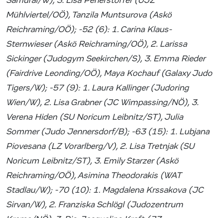
Samurai/W), 3. Lisa Peherstorfer (UJZ
Mühlviertel/OÖ), Tanzila Muntsurova (Askö
Reichraming/OÖ); -52 (6): 1. Carina Klaus-
Sternwieser (Askö Reichraming/OÖ), 2. Larissa
Sickinger (Judogym Seekirchen/S), 3. Emma Rieder
(Fairdrive Leonding/OÖ), Maya Kochauf (Galaxy Judo
Tigers/W); -57 (9): 1. Laura Kallinger (Judoring
Wien/W), 2. Lisa Grabner (JC Wimpassing/NÖ), 3.
Verena Hiden (SU Noricum Leibnitz/ST), Julia
Sommer (Judo Jennersdorf/B); -63 (15): 1. Lubjana
Piovesana (LZ Vorarlberg/V), 2. Lisa Tretnjak (SU
Noricum Leibnitz/ST), 3. Emily Starzer (Askö
Reichraming/OÖ), Asimina Theodorakis (WAT
Stadlau/W); -70 (10): 1. Magdalena Krssakova (JC
Sirvan/W), 2. Franziska Schlögl (Judozentrum