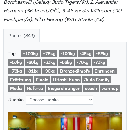
Borchashvili (Galaxy Judo Tigers/W), 2. Alexander
Hamann (SK Vöest/OÖ), 3. Alexander Willnauer (JU
Flachgau/S), Niko Herzog (WAT Stadlau/W)
Photos (843)
+100kg
+78kg
-100kg
-48kg
-52kg
Tags:
-57kg
-60kg
-63kg
-66kg
-70kg
-73kg
-78kg
-81kg
-90kg
Bronzekämpfe
Ehrungen
Eröffnung
Finale
Hitoshi Kubo
Judo Family
Media
Referee
Siegerehrungen
coach
warmup
Judoka: