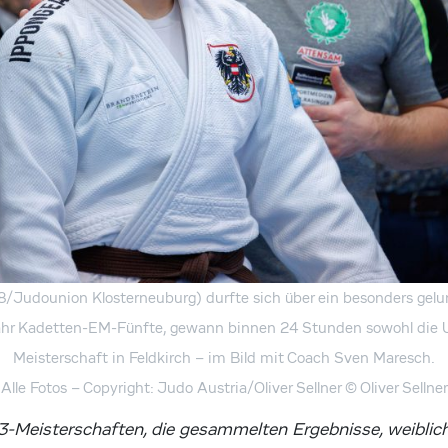
8/Judounion Klosterneuburg) durfte sich über ein besonders ge
jahr Kadetten-EM-Fünfte, gewann binnen 24 Stunden sowohl die U
Meisterschaft in Feldkirch – im Bild mit Coach Sven Maresch.
Alle Fotos – Copyright: Judo Austria/Oliver Sellner
© Oliver Sellner
-Meisterschaften, die gesammelten Ergebnisse, weiblich,