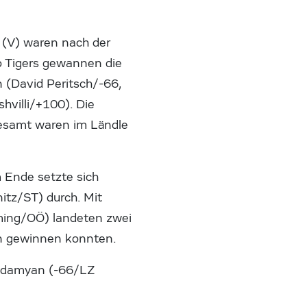
 (V) waren nach der
o Tigers gewannen die
n (David Peritsch/-66,
villi/+100). Die
gesamt waren im Ländle
 Ende setzte sich
itz/ST) durch. Mit
ming/OÖ) landeten zwei
len gewinnen konnten.
e Adamyan (-66/LZ