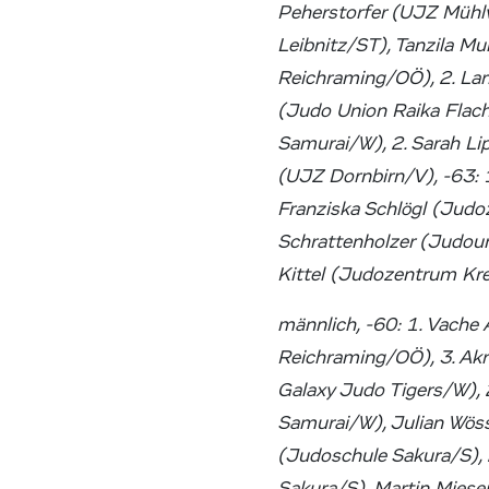
Peherstorfer (UJZ Mühlv
Leibnitz/ST), Tanzila M
Reichraming/OÖ), 2. Lar
(Judo Union Raika Flac
Samurai/W), 2. Sarah Li
(UJZ Dornbirn/V), -63: 1
Franziska Schlögl (Jud
Schrattenholzer (Judoun
Kittel (Judozentrum K
männlich, -60: 1. Vach
Reichraming/OÖ), 3. Ak
Galaxy Judo Tigers/W), 
Samurai/W), Julian Wös
(Judoschule Sakura/S), 
Sakura/S), Martin Miese