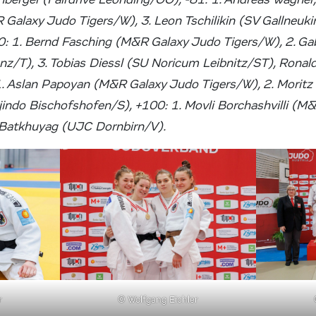
 Galaxy Judo Tigers/W), 3. Leon Tschilikin (SV Gallneuki
: 1. Bernd Fasching (M&R Galaxy Judo Tigers/W), 2. Gab
enz/T), 3. Tobias Diessl (SU Noricum Leibnitz/ST), Ronal
1. Aslan Papoyan (M&R Galaxy Judo Tigers/W), 2. Moritz 
jindo Bischofshofen/S), +100: 1. Movli Borchashvilli (M
 Batkhuyag (UJC Dornbirn/V).
r
© Wolfgang Eichler