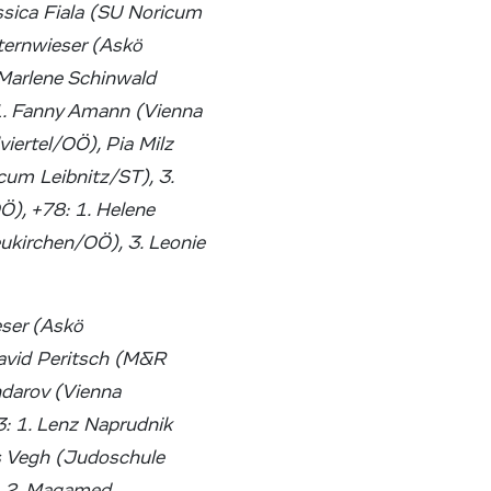
ssica Fiala (SU Noricum
ternwieser (Askö
 Marlene Schinwald
1. Fanny Amann (Vienna
iertel/OÖ), Pia Milz
cum Leibnitz/ST), 3.
), +78: 1. Helene
eukirchen/OÖ), 3. Leonie
ser (Askö
avid Peritsch (M&R
ndarov (Vienna
: 1. Lenz Naprudnik
as Vegh (Judoschule
r, 2. Magamed