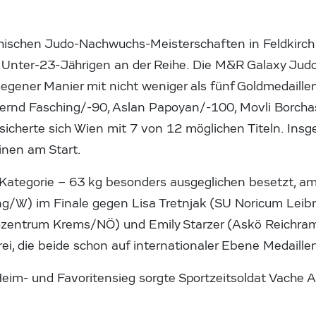
chischen Judo-Nachwuchs-Meisterschaften in Feldkirch
 Unter-23-Jährigen an der Reihe. Die M&R Galaxy Jud
egener Manier mit nicht weniger als fünf Goldmedaille
rnd Fasching/-90, Aslan Papoyan/-100, Movli Borchash
icherte sich Wien mit 7 von 12 möglichen Titeln. Ins
inen am Start.
 Kategorie – 63 kg besonders ausgeglichen besetzt, am
ng/W) im Finale gegen Lisa Tretnjak (SU Noricum Leibn
dozentrum Krems/NÖ) und Emily Starzer (Askö Reichra
rei, die beide schon auf internationaler Ebene Medail
 Heim- und Favoritensieg sorgte Sportzeitsoldat Vach