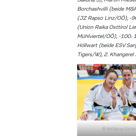
Borchashvilli (beide M&R
(JZ Rapso Linz/OÖ), -90
(Union Raika Osttirol Li
Mühlviertel/OÖ), -100: 
Höllwart (beide ESV San
Tigers/W), 2. Khangerel
© Wolfgang Eichle