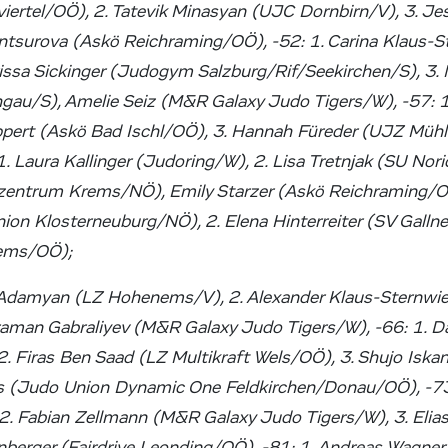
iertel/OÖ), 2. Tatevik Minasyan (UJC Dornbirn/V), 3. Je
untsurova (Askö Reichraming/OÖ), -52: 1. Carina Klaus-S
issa Sickinger (Judogym Salzburg/Rif/Seekirchen/S), 3.
hgau/S), Amelie Seiz (M&R Galaxy Judo Tigers/W), -57: 
ppert (Askö Bad Ischl/OÖ), 3. Hannah Füreder (UJZ Mühlv
. Laura Kallinger (Judoring/W), 2. Lisa Tretnjak (SU Nori
ozentrum Krems/NÖ), Emily Starzer (Askö Reichraming/OÖ
ion Klosterneuburg/NÖ), 2. Elena Hinterreiter (SV Galln
rems/OÖ);
e Adamyan (LZ Hohenems/V), 2. Alexander Klaus-Sternwie
raman Gabraliyev (M&R Galaxy Judo Tigers/W), -66: 1. D
2. Firas Ben Saad (LZ Multikraft Wels/OÖ), 3. Shujo Iska
s (Judo Union Dynamic One Feldkirchen/Donau/OÖ), -73
2. Fabian Zellmann (M&R Galaxy Judo Tigers/W), 3. Eli
nberger (Fairdrive Leonding/OÖ), -81: 1. Andreas Wagne