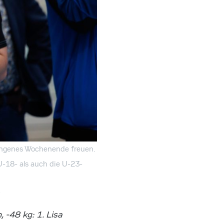
lungenes Wochenende freuen.
-18- als auch die U-23-
 -48 kg: 1. Lisa