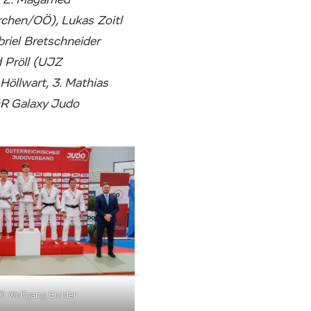
rchen/OÖ), Lukas Zoitl
riel Bretschneider
d Pröll (UJZ
Höllwart, 3. Mathias
&R Galaxy Judo
© Wolfgang Eichler