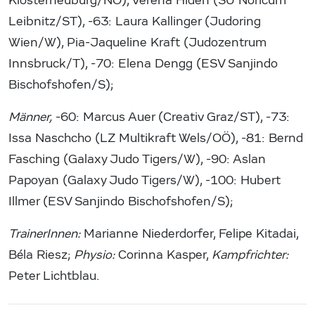
Klosterneuburg/NÖ), Verena Hiden (SU Noricum
Leibnitz/ST), -63: Laura Kallinger (Judoring
Wien/W), Pia-Jaqueline Kraft (Judozentrum
Innsbruck/T), -70: Elena Dengg (ESV Sanjindo
Bischofshofen/S);
Männer,
-60: Marcus Auer (Creativ Graz/ST), -73:
Issa Naschcho (LZ Multikraft Wels/OÖ), -81: Bernd
Fasching (Galaxy Judo Tigers/W), -90: Aslan
Papoyan (Galaxy Judo Tigers/W), -100: Hubert
Illmer (ESV Sanjindo Bischofshofen/S);
TrainerInnen:
Marianne Niederdorfer, Felipe Kitadai,
Béla Riesz;
Physio:
Corinna Kasper,
Kampfrichter:
Peter Lichtblau.