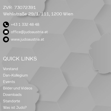
ZVR: 73072391
Wehlistraße 29/1/111, 1200 Wien
+43 1 332 48 48
office@judoaustria.at
www.judoaustria.at
QUICK LINKS
Vorstand
Dan-Kollegium
Events
Bilder und Videos
Downloads
Standorte
Was ist Judo?