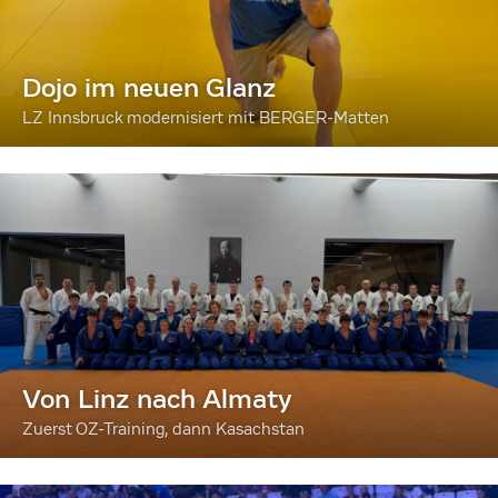
Dojo im neuen Glanz
LZ Innsbruck modernisiert mit BERGER-Matten
Von Linz nach Almaty
Zuerst OZ-Training, dann Kasachstan