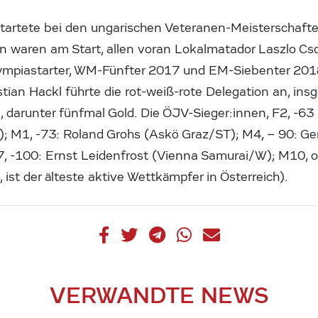
tartete bei den ungarischen Veteranen-Meisterschafte
 waren am Start, allen voran Lokalmatador Laszlo Cs
lympiastarter, WM-Fünfter 2017 und EM-Siebenter 201
tian Hackl führte die rot-weiß-rote Delegation an, ins
n, darunter fünfmal Gold. Die ÖJV-Sieger:innen, F2, -
 M1, -73: Roland Grohs (Askö Graz/ST); M4, – 90: Ge
, -100: Ernst Leidenfrost (Vienna Samurai/W); M10, o
, ist der älteste aktive Wettkämpfer in Österreich).
VERWANDTE NEWS