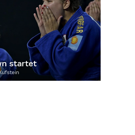
 startet
Kufstein