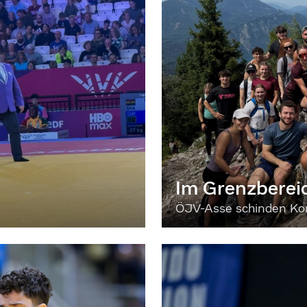
Im Grenzberei
ÖJV-Asse schinden Kon