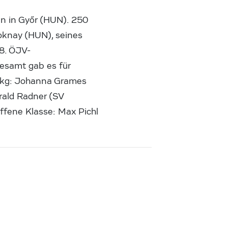
n in Győr (HUN). 250
oknay (HUN), seines
8. ÖJV-
gesamt gab es für
63 kg: Johanna Grames
rald Radner (SV
ffene Klasse: Max Pichl