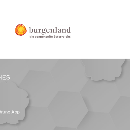
HES
ärung App