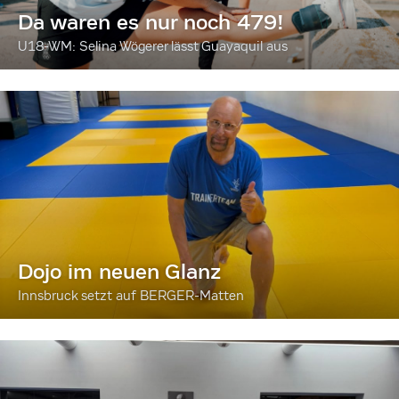
Da waren es nur noch 479!
U18-WM: Selina Wögerer lässt Guayaquil aus
Dojo im neuen Glanz
Innsbruck setzt auf BERGER-Matten