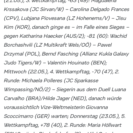
(21.05.), 3. Wettkampftag, -63 (49): Magdalena
Krssakova (JC Sirvan/W) – Carolina Delgado Frances
(CPV), Lubjana Piovesana (LZ Hohenems/V) – Jisu
Kim (KOR), danach ginge es – im Falle eines Sieges –
gegen Katharina Haecker (AUS/2); -81 (60): Wachid
Borchashvili (LZ Multikraft Wels/OÖ) – Pawel
Drzymal (POL), Bernd Fasching (Allianz Kukla Galaxy
Judo Tigers/W) – Valentin Houinato (BEN);
Mittwoch (22.05.), 4. Wettkampftag, -70 (47), 2.
Runde: Michaela Polleres (JC Sparkasse
Wimpassing/NÖ/2) – Siegerin aus dem Duell Luana
Carvalho (BRA)/Hilde Jager (NED), danach würde
voraussichtlich Vize-Weltmeisterin Giovanna
Scoccimarro (GER) warten; Donnerstag (23.05.), 5.
Wettkampftag, +78 (40), 2. Runde: Maria Höllwart