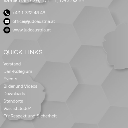
Wehlistraße 29/1/111, 1200 Wien
+43 1 332 48 48
office@judoaustria.at
www.judoaustria.at
QUICK LINKS
Vorstand
Dan-Kollegium
Events
Bilder und Videos
Downloads
Standorte
Was ist Judo?
Für Respekt und Sicherheit