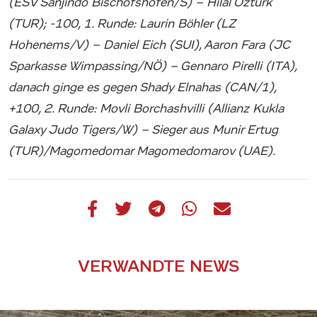
(ESV Sanjindo Bischofshofen/S) – Hilal Ozturk
(TUR); -100, 1. Runde: Laurin Böhler (LZ
Hohenems/V) – Daniel Eich (SUI), Aaron Fara (JC
Sparkasse Wimpassing/NÖ) – Gennaro Pirelli (ITA),
danach ginge es gegen Shady Elnahas (CAN/1),
+100, 2. Runde: Movli Borchashvilli (Allianz Kukla
Galaxy Judo Tigers/W) – Sieger aus Munir Ertug
(TUR)/Magomedomar Magomedomarov (UAE).
VERWANDTE NEWS