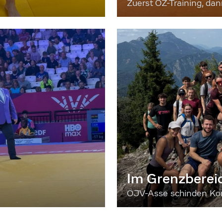
Zuerst OZ-Training, da
Im Grenzberei
ÖJV-Asse schinden Kon