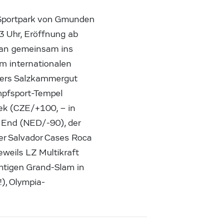
-Sportpark von Gmunden
3 Uhr, Eröffnung ab
 man gemeinsam ins
m internationalen
übers Salzkammergut
mpfsport-Tempel
ek (CZE/+100, – in
T End (NED/-90), der
r Salvador Cases Roca
weils LZ Multikraft
chtigen Grand-Slam in
), Olympia-