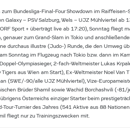
ch zum Bundesliga-Final-Four Showdown im Raiffeisen
en Galaxy – PSV Salzburg, Wels – UJZ Mühlviertel ab 1
 ORF Sport + überträgt live ab 17:20), Sonntag fliegt
, genauer zum Grand-Slam in Tokio und anschließende
eine durchaus illustre (Judo-) Runde, die den Umweg 
h am Sonntag im Flugzeug nach Tokio bzw. dann im Ka
oppel-Olympiasieger, 2-fach-Weltmeister Lukas Krpal
 Tigers aus Wien am Start), Ex-Weltmeister Noel Van 
n (SWE/-90/alle UJZ Mühlviertel), Vize-Europameiste
ischen Brüder Shamil sowie Wachid Borchashvili (-81/je
 übrigens Österreichs einziger Starter beim prestigeträ
d-Tour-Turnier des Jahres (541 Aktive aus 88 Nationen!
l fliegt nur zu Trainingszwecken mit.