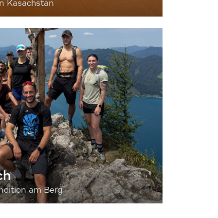
nn Kasachstan
ch
dition am Berg