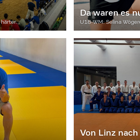
Da waren es n
härter...
U18-WM: Selina Wögerer
Von Linz nach