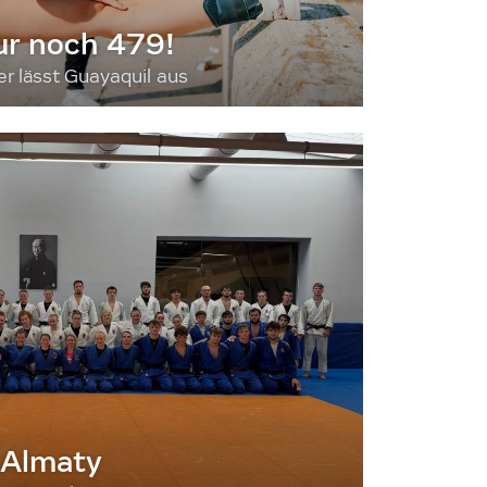
ur noch 479!
 lässt Guayaquil aus
 Almaty