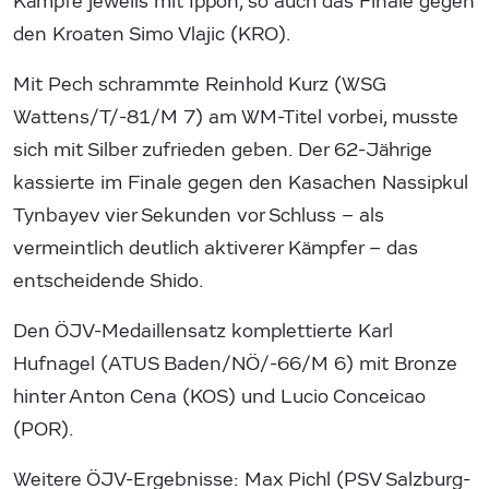
Kämpfe jeweils mit Ippon, so auch das Finale gegen
den Kroaten Simo Vlajic (KRO).
Mit Pech schrammte Reinhold Kurz (WSG
Wattens/T/-81/M 7) am WM-Titel vorbei, musste
sich mit Silber zufrieden geben. Der 62-Jährige
kassierte im Finale gegen den Kasachen Nassipkul
Tynbayev vier Sekunden vor Schluss – als
vermeintlich deutlich aktiverer Kämpfer – das
entscheidende Shido.
Den ÖJV-Medaillensatz komplettierte Karl
Hufnagel (ATUS Baden/NÖ/-66/M 6) mit Bronze
hinter Anton Cena (KOS) und Lucio Conceicao
(POR).
Weitere ÖJV-Ergebnisse: Max Pichl (PSV Salzburg-