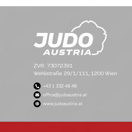
ZVR: 73072391
Wehlistraße 29/1/111, 1200 Wien
+43 1 332 48 48
office@judoaustria.at
www.judoaustria.at