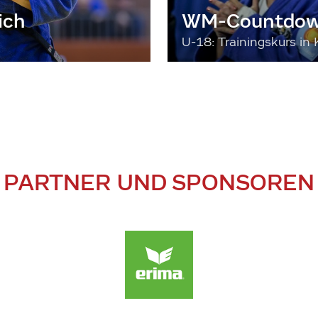
ich
WM-Countdown
U-18: Trainingskurs in 
PARTNER UND SPONSOREN