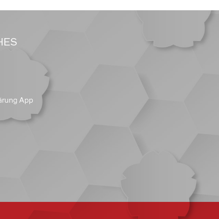
HES
ärung App