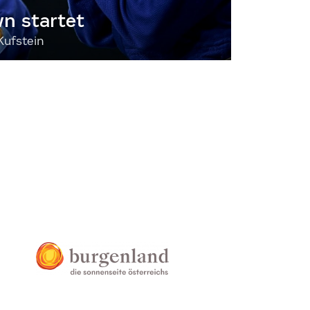
 startet
Kufstein