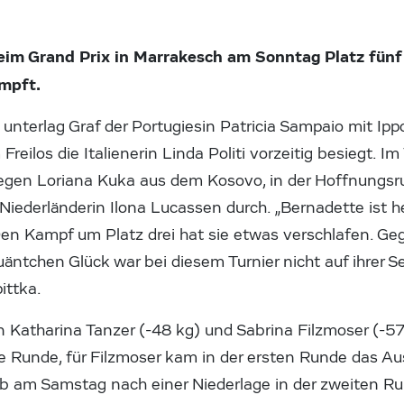
eim Grand Prix in Marrakesch am Sonntag Platz fünf
mpft.
unterlag Graf der Portugiesin Patricia Sampaio mit Ip
Freilos die Italienerin Linda Politi vorzeitig besiegt. Im 
egen Loriana Kuka aus dem Kosovo, in der Hoffnungsru
Niederländerin Ilona Lucassen durch. „Bernadette ist h
 Kampf um Platz drei hat sie etwas verschlafen. Geg
ntchen Glück war bei diesem Turnier nicht auf ihrer S
ittka.
 Katharina Tanzer (-48 kg) und Sabrina Filzmoser (-57
te Runde, für Filzmoser kam in der ersten Runde das A
eb am Samstag nach einer Niederlage in der zweiten R