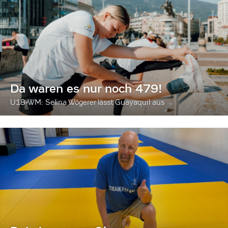
Da waren es nur noch 479!
U18-WM: Selina Wögerer lässt Guayaquil aus