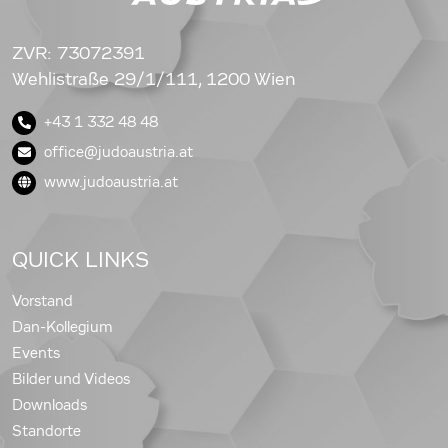
ZVR: 73072391
Wehlistraße 29/1/111, 1200 Wien
+43 1 332 48 48
office@judoaustria.at
www.judoaustria.at
QUICK LINKS
Vorstand
Dan-Kollegium
Events
Bilder und Videos
Downloads
Standorte