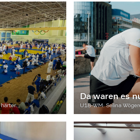
Da waren es n
härter...
U18-WM: Selina Wögerer