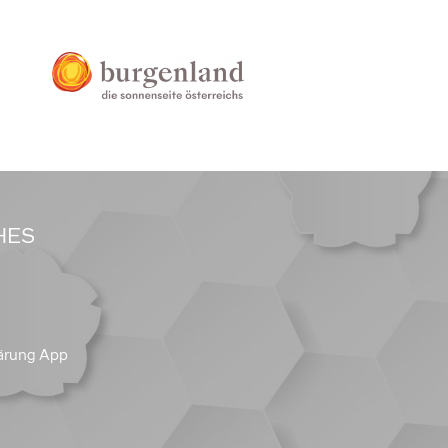
HES
ärung App