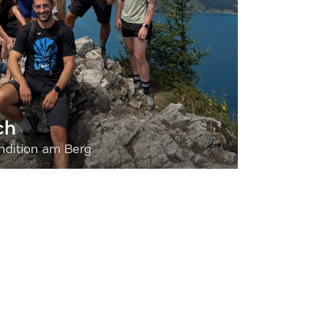
ch
dition am Berg