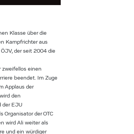
en Klasse über die
en Kampfrichter aus
 ÖJV, der seit 2004 die
r zweifellos einen
arriere beendet. Im Zuge
m Applaus der
 wird den
d der EJU
ls Organisator der OTC
n wird Ali weiter als
ere und ein würdiger