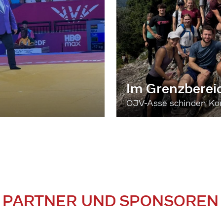
Im Grenzberei
ÖJV-Asse schinden Kon
PARTNER UND SPONSOREN