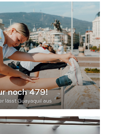
ur noch 479!
 lässt Guayaquil aus