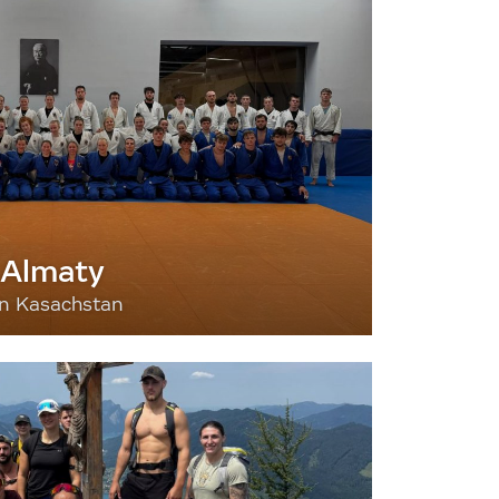
 Almaty
nn Kasachstan