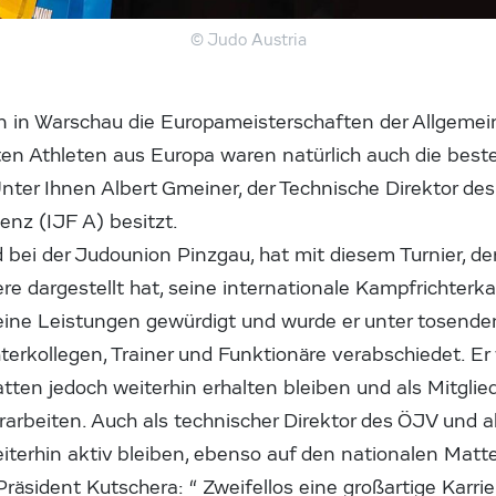
© Judo Austria
in Warschau die Europameisterschaften der Allgemein
n Athleten aus Europa waren natürlich auch die best
nter Ihnen Albert Gmeiner, der Technische Direktor des
enz (IJF A) besitzt.
d bei der Judounion Pinzgau, hat mit diesem Turnier, de
re dargestellt hat, seine internationale Kampfrichterk
ine Leistungen gewürdigt und wurde er unter tosende
rkollegen, Trainer und Funktionäre verabschiedet. Er
tten jedoch weiterhin erhalten bleiben und als Mitglie
arbeiten. Auch als technischer Direktor des ÖJV und a
 weiterhin aktiv bleiben, ebenso auf den nationalen Matte
Präsident Kutschera: “ Zweifellos eine großartige Karri