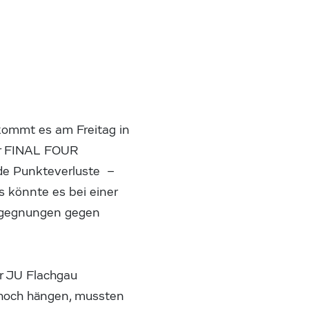
 kommt es am Freitag in
ier FINAL FOUR
nde Punkteverluste –
s könnte es bei einer
egegnungen gegen
er JU Flachgau
n hoch hängen, mussten