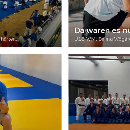
Da waren es n
härter...
U18-WM: Selina Wögerer