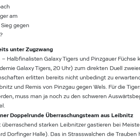
oach
ger am
n Sieg gegen
n?
eits unter Zugzwang
s – Halbfinalisten Galaxy Tigers und Pinzgauer Füchse
demie Galaxy Tigers, 20 Uhr) zum direkten Duell zwe
schaften erlitten bereits nicht unbedingt zu erwarte
ibnitz und Remis von Pinzgau gegen Wels. Für die Tiger
erden, muss man ja noch zu den schweren Auswärtsb
el.
iner Doppelrunde Überraschungsteam aus Leibnitz
t überraschend starken Leibnitzer gastieren bei Meist
rd Dorfinger Halle). Das in Strasswalchen die Traube