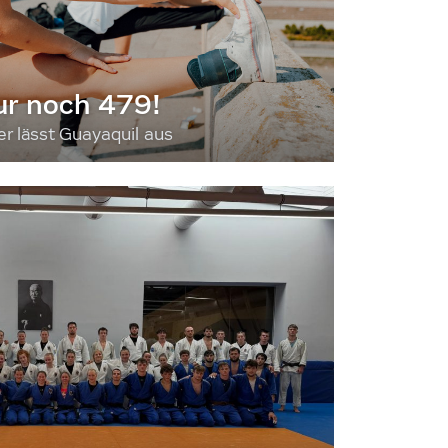
ur noch 479!
 lässt Guayaquil aus