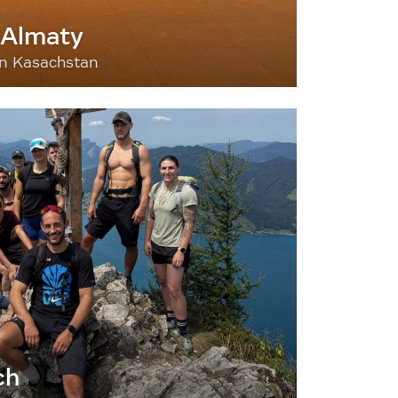
 Almaty
nn Kasachstan
ch