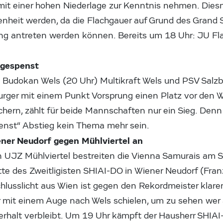
r mit einer hohen Niederlage zur Kenntnis nehmen. Die
nheit werden, da die Flachgauer auf Grund des Grand 
ung antreten werden können. Bereits um 18 Uhr: JU F
sgespenst
Budokan Wels (20 Uhr) Multikraft Wels und PSV Salzbu
zburger mit einem Punkt Vorsprung einen Platz vor den
chern, zählt für beide Mannschaften nur ein Sieg. Denn 
enst“ Abstieg kein Thema mehr sein.
ener Neudorf gegen Mühlviertel an
UJZ Mühlviertel bestreiten die Vienna Samurais am S
te des Zweitligisten SHIAI-DO in Wiener Neudorf (Franz
hlusslicht aus Wien ist gegen den Rekordmeister klarer
 mit einem Auge nach Wels schielen, um zu sehen wer a
halt verbleibt. Um 19 Uhr kämpft der Hausherr SHIAI-