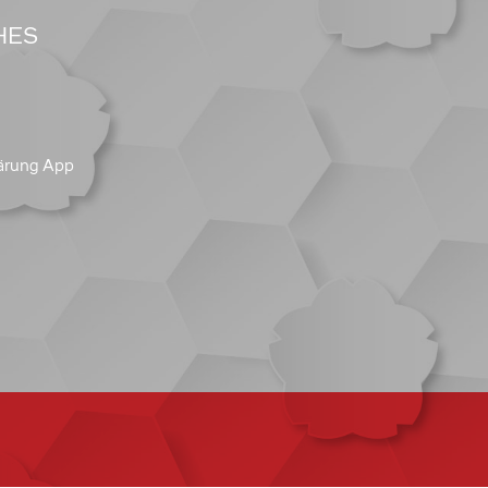
HES
ärung App