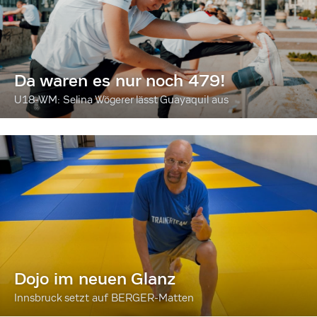
Da waren es nur noch 479!
U18-WM: Selina Wögerer lässt Guayaquil aus
Dojo im neuen Glanz
Innsbruck setzt auf BERGER-Matten