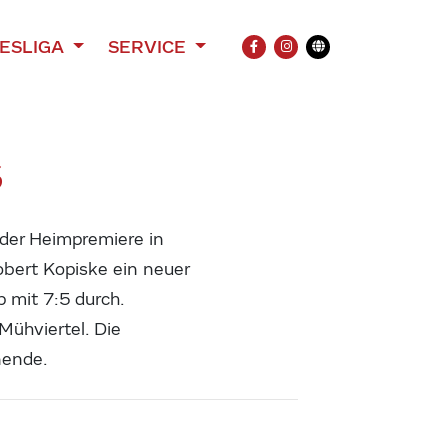
ESLIGA
SERVICE
FACEBOOK
INSTAGRAM
Übersetzung
S
 der Heimpremiere in
obert Kopiske ein neuer
 mit 7:5 durch.
Mühviertel. Die
nende.