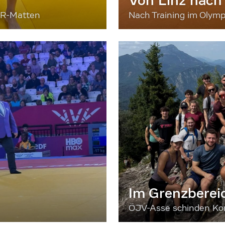
Von Linz nach
ER-Matten
Nach Training im Olymp
Im Grenzberei
ÖJV-Asse schinden Kon