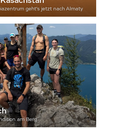
 Kasachstan
iazentrum geht's jetzt nach Almaty
ch
dition am Berg