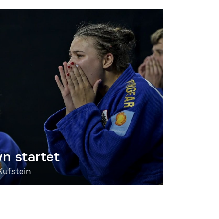
 startet
Kufstein