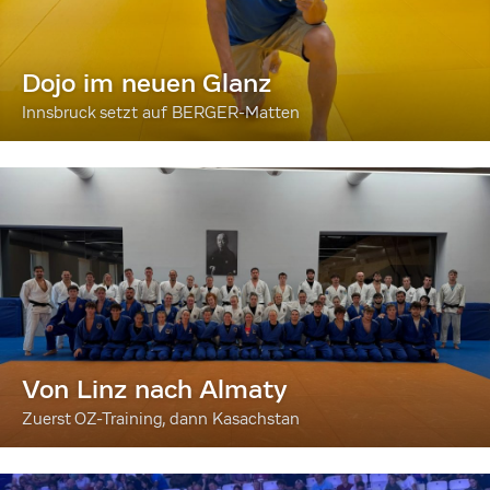
Dojo im neuen Glanz
Innsbruck setzt auf BERGER-Matten
Von Linz nach Almaty
Zuerst OZ-Training, dann Kasachstan