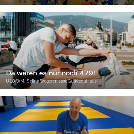
Da waren es nur noch 479!
U18-WM: Selina Wögerer lässt Guayaquil aus