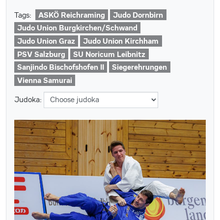
ASKÖ Reichraming
Judo Dornbirn
Tags:
Judo Union Burgkirchen/Schwand
Judo Union Graz
Judo Union Kirchham
PSV Salzburg
SU Noricum Leibnitz
Sanjindo Bischofshofen II
Siegerehrungen
Vienna Samurai
Judoka: