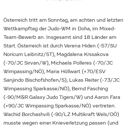
Österreich tritt am Sonntag, am achten und letzten
Wettkampftag der Judo-WM in Doha, im Mixed-
Team-Bewerb an. Insgesamt sind 18 Länder am
Start. Österreich ist durch Verena Hiden (-57/SU
Noricum Leibnitz/ST), Magdalena Krssakova
(-70/JC Sirvan/W), Michaela Polleres (-70/JC
Wimpassing/NÖ), Maria Höllwart (+70/ESV
Sanjindo Bischofshofen/S); Lukas Reiter (-73/JC
Wimpassing Sparkasse/NÖ), Bernd Fasching
(-90/M&R Galaxy Judo Tigers/W) und Aaron Fara
(+90/JC Wimpassing Sparkasse/NÖ) vertreten.
Wachid Borchashvili (-90/LZ Multikraft Wels/OÖ)
musste wegen einer Knieverletzung passen (und