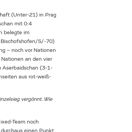
haft (Unter-21) in Prag
schan mit 0:4
on belegte im
o Bischofshofen/S/-70)
ng – noch vor Nationen
 Nationen an den vier
ie Aserbaidschan (3-1-
enseiten aus rot-weiß-
nzelsieg vergönnt. Wie
 Mixed-Team noch
 durchaus einen Punkt