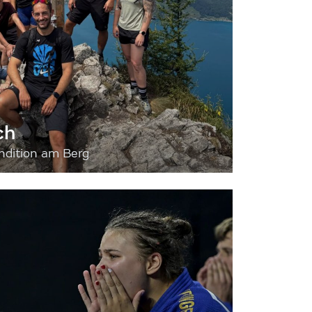
ch
dition am Berg