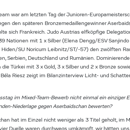
Team war am letzten Tag der Junioren-Europameistersc
gegen den späteren Bronzemedaillengewinner Aserbaid
lte sich Frankreich. Judo Austrias elfköpfige Delegati
 39 Nationen mit 1 x Silber (Elena Dengg/ESV Sanjind
a Hiden/SU Noricum Leibnitz/ST/-57) den zwölften Ra
en, Serbien, Deutschland und Rumänien. Dominierende
ie Türkei mit 3 x Gold, 3 x Silber und 2 x Bronze sow
 Béla Riesz zeigt im Bilanzinterview Licht- und Schatt
sstag im Mixed-Team-Bewerb nicht einmal ein einziger Ei
runden-Niederlage gegen Aserbaidschan bewerten?
han hat im Einzel nicht weniger als 3 Titel geholt, im
ier Duelle waren durchwegs umkämpft, wir hätten uns