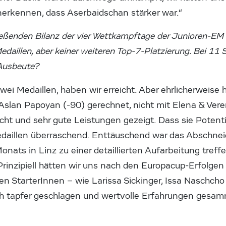
nerkennen, dass Aserbaidschan stärker war.“
ßenden Bilanz der vier Wettkampftage der Junioren-EM 
edaillen, aber keiner weiteren Top-7-Platzierung. Bei 11 
 Ausbeute?
wei Medaillen, haben wir erreicht. Aber ehrlicherweise 
slan Papoyan (-90) gerechnet, nicht mit Elena & Veren
ht und sehr gute Leistungen gezeigt. Dass sie Potenti
aillen überraschend. Enttäuschend war das Abschnei
ats in Linz zu einer detaillierten Aufarbeitung treffe
Prinzipiell hätten wir uns nach den Europacup-Erfolg
en StarterInnen – wie Larissa Sickinger, Issa Naschch
ich tapfer geschlagen und wertvolle Erfahrungen gesam