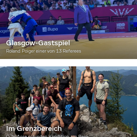
Glasgow-Gastspiel
Roland Poiger einer von 13 Referees
Im Grenzbereich
ÖJV-Asse schinden Kondition am Berg