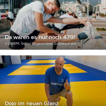
Da waren es nur noch 479!
U18-WM: Selina Wögerer lässt Guayaquil aus
Dojo im neuen Glanz