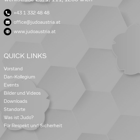
+43 1 332 48 48
office@judoaustria.at
www.judoaustria.at
QUICK LINKS
Vorstand
Dan-Kollegium
Events
Bilder und Videos
Downloads
Standorte
Was ist Judo?
Für Respekt und Sicherheit