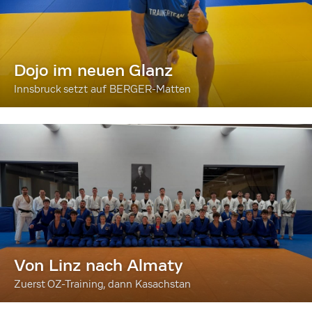
Dojo im neuen Glanz
Innsbruck setzt auf BERGER-Matten
Von Linz nach Almaty
Zuerst OZ-Training, dann Kasachstan