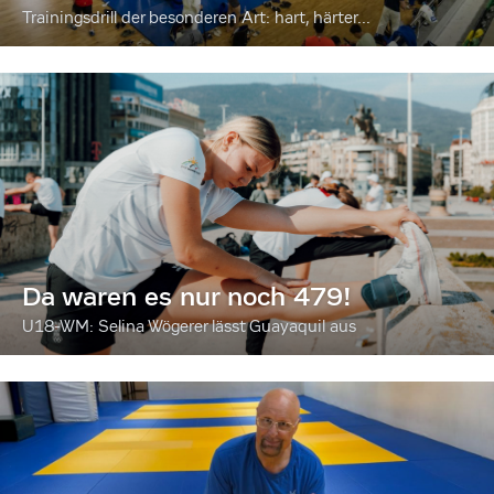
Trainingsdrill der besonderen Art: hart, härter...
Da waren es nur noch 479!
U18-WM: Selina Wögerer lässt Guayaquil aus