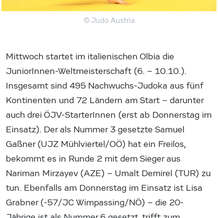
© Judo Austria
Mittwoch startet im italienischen Olbia die
JuniorInnen-Weltmeisterschaft (6. – 10.10.).
Insgesamt sind 495 Nachwuchs-Judoka aus fünf
Kontinenten und 72 Ländern am Start – darunter
auch drei ÖJV-StarterInnen (erst ab Donnerstag im
Einsatz). Der als Nummer 3 gesetzte Samuel
Gaßner (UJZ Mühlviertel/OÖ) hat ein Freilos,
bekommt es in Runde 2 mit dem Sieger aus
Nariman Mirzayev (AZE) – Umalt Demirel (TUR) zu
tun. Ebenfalls am Donnerstag im Einsatz ist Lisa
Grabner (-57/JC Wimpassing/NÖ) – die 20-
Jährige ist als Nummer 6 gesetzt, trifft zum