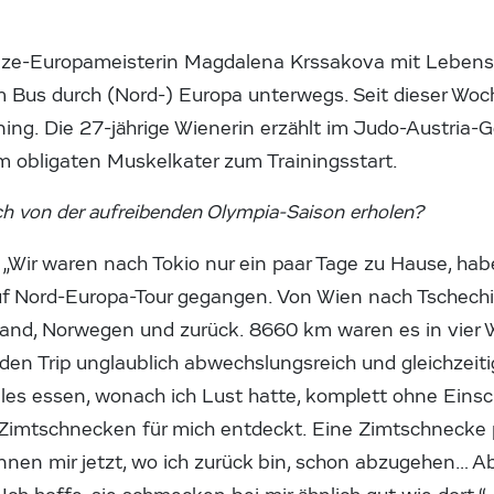
ize-Europameisterin Magdalena Krssakova mit Lebensg
Bus durch (Nord-) Europa unterwegs. Seit dieser Woche
ining. Die 27-jährige Wienerin erzählt im Judo-Austria-
 obligaten Muskelkater zum Trainingsstart.
h von der aufreibenden Olympia-Saison erholen?
:
„Wir waren nach Tokio nur ein paar Tage zu Hause, h
f Nord-Europa-Tour gegangen. Von Wien nach Tschechie
land, Norwegen und zurück. 8660 km waren es in vier 
den Trip unglaublich abwechslungsreich und gleichzeit
alles essen, wonach ich Lust hatte, komplett ohne Eins
Zimtschnecken für mich entdeckt. Eine Zimtschnecke pr
innen mir jetzt, wo ich zurück bin, schon abzugehen… A