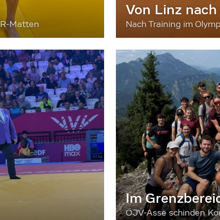
Von Linz nach
ER-Matten
Nach Training im Olymp
Im Grenzberei
ÖJV-Asse schinden Kon