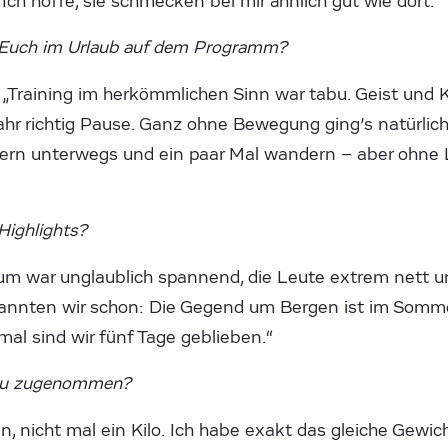
h hoffe, sie schmecken bei mir ähnlich gut wie dort.“
ei Euch im Urlaub auf dem Programm?
:
„Training im herkömmlichen Sinn war tabu. Geist und 
hr richtig Pause. Ganz ohne Bewegung ging’s natürlich
ern unterwegs und ein paar Mal wandern – aber ohne 
Highlights?
um war unglaublich spannend, die Leute extrem nett und
annten wir schon: Die Gegend um Bergen ist im Som
al sind wir fünf Tage geblieben.“
 Du zugenommen?
n, nicht mal ein Kilo. Ich habe exakt das gleiche Gewic