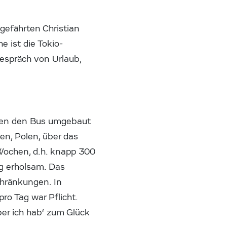
efährten Christian
 ist die Tokio-
Gespräch von Urlaub,
aben den Bus umgebaut
n, Polen, über das
Wochen, d.h. knapp 300
ig erholsam. Das
chränkungen. In
o Tag war Pflicht.
ber ich hab‘ zum Glück