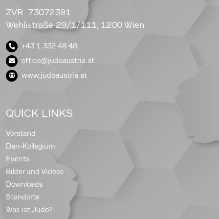
ZVR: 73072391
Wehlistraße 29/1/111, 1200 Wien
+43 1 332 48 48
office@judoaustria.at
www.judoaustria.at
QUICK LINKS
Vorstand
Dan-Kollegium
Events
Bilder und Videos
Downloads
Standorte
Was ist Judo?