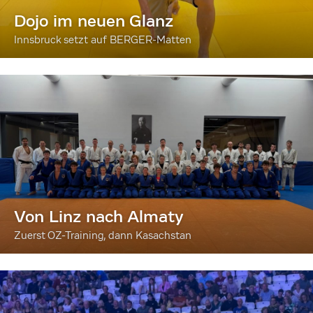
Dojo im neuen Glanz
Innsbruck setzt auf BERGER-Matten
Von Linz nach Almaty
Zuerst OZ-Training, dann Kasachstan