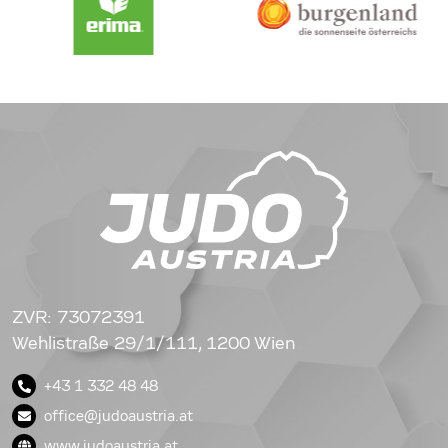
ZVR: 73072391
Wehlistraße 29/1/111, 1200 Wien
+43 1 332 48 48
office@judoaustria.at
www.judoaustria.at