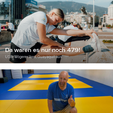
Da waren es nur noch 479!
U18: Wögerer lässt Guayaquil aus