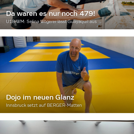
Da waren es nur noch 479!
U18-WM: Selina Wögerer lässt Guayaquil aus
Dojo im neuen Glanz
Innsbruck setzt auf BERGER-Matten