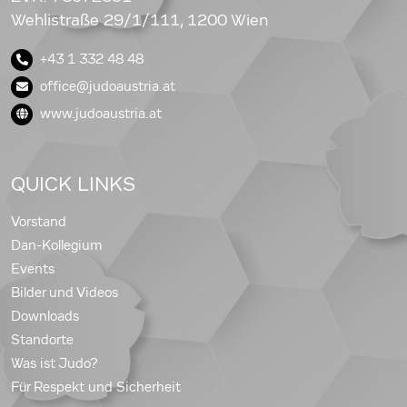
Wehlistraße 29/1/111, 1200 Wien
+43 1 332 48 48
office@judoaustria.at
www.judoaustria.at
QUICK LINKS
Vorstand
Dan-Kollegium
Events
Bilder und Videos
Downloads
Standorte
Was ist Judo?
Für Respekt und Sicherheit