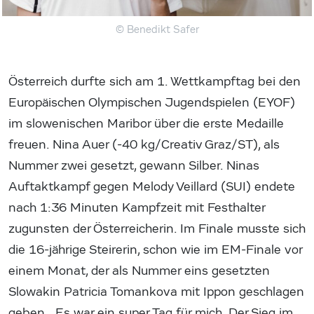
© Benedikt Safer
Österreich durfte sich am 1. Wettkampftag bei den
Europäischen Olympischen Jugendspielen (EYOF)
im slowenischen Maribor über die erste Medaille
freuen. Nina Auer (-40 kg/Creativ Graz/ST), als
Nummer zwei gesetzt, gewann Silber. Ninas
Auftaktkampf gegen Melody Veillard (SUI) endete
nach 1:36 Minuten Kampfzeit mit Festhalter
zugunsten der Österreicherin. Im Finale musste sich
die 16-jährige Steirerin, schon wie im EM-Finale vor
einem Monat, der als Nummer eins gesetzten
Slowakin Patricia Tomankova mit Ippon geschlagen
geben. „Es war ein super Tag für mich. Der Sieg im