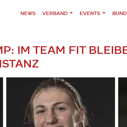
NEWS
VERBAND
EVENTS
BUND
P: IM TEAM FIT BLEIB
ISTANZ