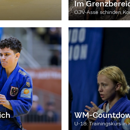
Im Grenzberei
ÖJV-Asse schinden Kon
ich
WM-Countdown
U-18: Trainingskurs in 