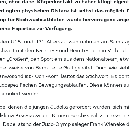
n, ohne dabei Körperkontakt zu haben klingt eigentl
dingten physischen Distanz ist selbst das möglich.
amp für Nachwuchsathleten wurde hervorragend ang
seine Expertise zur Verfügung.
 den U18- und U21-Altersklassen nahmen am Samstag 
eichweit mit den National- und Heimtrainern in Verbin
den „Großen“, den Sportlern aus dem Nationalteam, et
ielsweise von Bernadette Graf geleitet. Doch wie sieht
anwesend ist? Uchi-Komi lautet das Stichwort: Es geht
judospezifischen Bewegungsabläufen. Diese können au
simuliert werden.
 bei denen die jungen Judoka gefordert wurden, sich m
dalena Krssakova und Kimran Borchashvili zu messen,
. Dabei stand der Judo-Olympiasieger Frank Wieneke