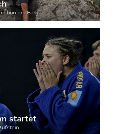
ch
dition am Berg
 startet
Kufstein