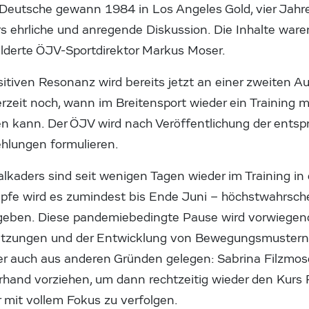
eutsche gewann 1984 in Los Angeles Gold, vier Jahre s
 ehrliche und anregende Diskussion. Die Inhalte waren 
ilderte ÖJV-Sportdirektor Markus Moser.
itiven Resonanz wird bereits jetzt an einer zweiten 
derzeit noch, wann im Breitensport wieder ein Training m
n kann. Der ÖJV wird nach Veröffentlichung der ents
hlungen formulieren.
lkaders sind seit wenigen Tagen wieder im Training in
pfe wird es zumindest bis Ende Juni – höchstwahrsche
 geben. Diese pandemiebedingte Pause wird vorwiegen
setzungen und der Entwicklung von Bewegungsmustern
 auch aus anderen Gründen gelegen: Sabrina Filzmos
erhand vorziehen, um dann rechtzeitig wieder den Kurs 
r mit vollem Fokus zu verfolgen.